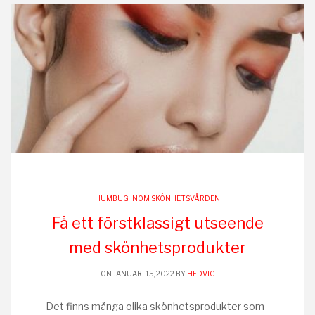
HUMBUG INOM SKÖNHETSVÅRDEN
Få ett förstklassigt utseende
med skönhetsprodukter
ON JANUARI 15, 2022 BY
HEDVIG
Det finns många olika skönhetsprodukter som