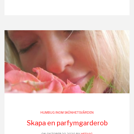
HUMBUG INOM SKÖNHETSVÅRDEN
Skapa en parfymgarderob